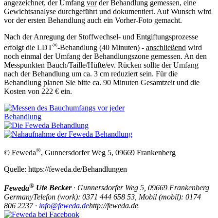
angezeichnet, der Umfang
vor
der Behandlung gemessen, eine
Gewichtsanalyse durchgeführt und dokumentiert. Auf Wunsch wird
vor der ersten Behandlung auch ein Vorher-Foto gemacht.
Nach der Anregung der Stoffwechsel- und Entgiftungsprozesse
®
erfolgt die LDT
-Behandlung (40 Minuten) -
anschließend
wird
noch einmal der Umfang der Behandlungszone gemessen. An den
Messpunkten Bauch/Taille/Hüfte/ev. Rücken sollte der Umfang
nach der Behandlung um ca. 3 cm reduziert sein. Für die
Behandlung planen Sie bitte ca. 90 Minuten Gesamtzeit und die
Kosten von 222 € ein.
®
© Feweda
, Gunnersdorfer Weg 5, 09669 Frankenberg
Quelle: https://feweda.de/Behandlungen
®
Feweda
Ute Becker
·
Gunnersdorfer Weg 5,
09669
Frankenberg
Germany
Telefon
(
work
)
:
0371 444 658 53,
Mobil
(
mobil
)
:
0174
806 2237
·
info@feweda.de
http://feweda.de