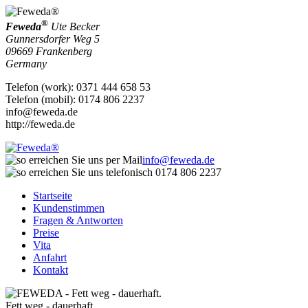
®
Feweda
Ute Becker
Gunnersdorfer Weg 5
09669
Frankenberg
Germany
Telefon
(
work
)
:
0371 444 658 53
Telefon
(
mobil
)
:
0174 806 2237
info@feweda.de
http://feweda.de
info@feweda.de
0174 806 2237
Startseite
Kundenstimmen
Fragen & Antworten
Preise
Vita
Anfahrt
Kontakt
Fett weg - dauerhaft