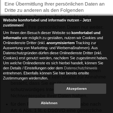
Eine Übermittlung Ihrer persönlichen Daten an
Dritte zu anderen als den Folgenden
aufgeführten Zwecken findet nicht statt.
Website komfortabel und informativ nutzen - Jetzt
zustimmen!
Wir geben Ihre persönlichen Daten nur weiter,
wenn:
Um Ihnen den Besuch dieser Website so
komfortabel und
informativ
wie möglich zu gestalten, nutzen wir Cookies und
Onlinedienste Dritter (inkl.
Sie Ihre ausdrückliche Einwilligung dazu
anonymisiertem
Tracking zur
Auswertung von Marketing- und Werbemaßnahmen). Aus
erteilt haben (Art. 6 Abs. 1 lit. a DSGVO),
Datenschutzgründen dürfen diese Onlinedienste Dritter (inkl.
die Weitergabe nach Art. 6 Abs. 1 lit. f
Cookies) erst genutzt werden, nachdem Sie zugestimmt haben.
Um welche Onlinedienste es sich hierbei handelt, können Sie
DSGVO zur Geltendmachung, Ausübung
den Details / Einstellungen oder dem
Datenschutzhinweis
oder Verteidigung von Rechtsansprüchen
entnehmen. Ebenfalls können Sie hier bereits erteilte
erforderlich ist und kein Grund zur Annahme
Zustimmungen wirderrufen.
besteht, dass Sie ein überwiegendes
schutzwürdiges Interesse an der
Nichtweitergabe Ihrer Daten haben,
für den Fall, dass für die Weitergabe nach
Art. 6 Abs. 1 lit. c DSGVO eine gesetzliche