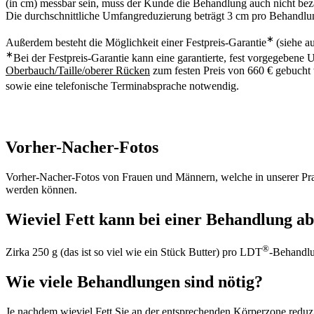
(in cm) messbar sein, muss der Kunde die Behandlung auch nicht be
Die durchschnittliche Umfangreduzierung beträgt 3 cm pro Behandlu
∗
Außerdem besteht die Möglichkeit einer Festpreis-Garantie
(siehe a
∗
Bei der Festpreis-Garantie kann eine garantierte, fest vorgegeb
Oberbauch/Taille/oberer Rücken
zum festen Preis von 660 € gebucht
sowie eine telefonische Terminabsprache notwendig.
Vorher-Nacher-Fotos
Vorher-Nacher-Fotos von Frauen und Männern, welche in unserer Pra
werden können.
Wieviel Fett kann bei einer Behandlung a
®
Zirka 250 g (das ist so viel wie ein Stück Butter) pro LDT
-Behandlu
Wie viele Behandlungen sind nötig?
Je nachdem wieviel Fett Sie an der entsprechenden Körperzone red