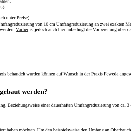
zahlen.
ng.
uch unter Preise)
ene Umfangreduzierung von 10 cm Umfangreduzierung an zwei exakten 
 werden.
Vorher
ist jedoch auch hier unbedingt die Vorbereitung über 
xis behandelt wurden können auf Wunsch in der Praxis Feweda angesch
bgebaut werden?
ng. Beziehungsweise einer dauerhaften Umfangreduzierung von ca. 3 c
uziert haben möchten. Um den beispielsweise den Umfang an Oberbau