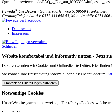
Quelle: https://feweda.de/FAQ_-_Die_am_h%C3%A4ufigesten_geste
®
Feweda
Ute Becker
·
Gunnersdorfer Weg 5,
09669
Frankenberg
Germany
Telefon
(
work
)
:
0371 444 658 53,
Mobil
(
mobil
)
:
0174 806 
Datenschutz
Impressum
Schließen
Website komfortabel und informativ nutzen - Jetzt z
Dazu verwenden wir Cookies und Onlinedienste Dritter. Hier finden Si
Sie können Ihre Entscheidung jederzeit über dieses Menü oder im
Dat
Notwendige Cookies
Unser Websitesystem nutzt zwei sog. 'First-Party'-Cookies, welche t