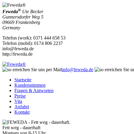
®
Feweda
Ute Becker
Gunnersdorfer Weg 5
09669
Frankenberg
Germany
Telefon
(
work
)
:
0371 444 658 53
Telefon
(
mobil
)
:
0174 806 2237
info@feweda.de
http://feweda.de
info@feweda.de
Startseite
Kundenstimmen
Fragen & Antworten
Preise
Vita
Anfahrt
Kontakt
Fett weg - dauerhaft
Montags von 8-15 Uhr